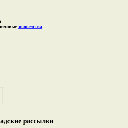
ы
аманчивые
знакомства
радские рассылки