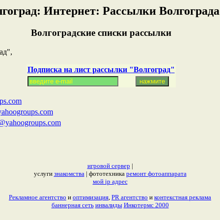
лгоград: Интернет: Рассылки Волгограда
Волгоградские списки рассылки
ад",
Подписка на лист рассылки "Волгоград"
ps.com
yahoogroups.com
e@yahoogroups.com
игровой сервер
|
услуги
знакомства
| фототехника
ремонт фотоаппарата
мой ip адрес
Рекламное агентство
и
оптимизация
,
PR агентство
и
контекстная реклама
баннерная сеть
инвалиды
Инкотермс 2000