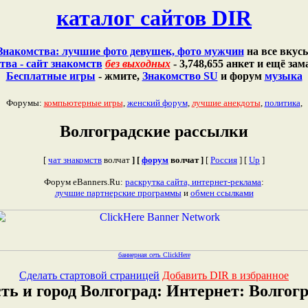
каталог сайтов DIR
Знакомства: лучшие фото девушек, фото мужчин
на все вкус
тва - сайт знакомств
без выходных
- 3,748,655 анкет и ещё з
Бесплатные игры
- жмите,
Знакомство SU
и форум
музыка
Форумы:
компьютерные игры
,
женский форум
,
лучшие анекдоты
,
политика
,
Волгоградские рассылки
[
чат знакомств
волчат
] [
форум
волчат ]
[
Россия
]
[
Up
]
Форум eBanners.Ru:
раскрутка сайта, интернет-реклама
:
лучшие партнерские программы
и
обмен ссылками
баннерная сеть ClickHere
Сделать стартовой страницей
Добавить DIR в избранное
ть и город Волгоград: Интернет: Волгог