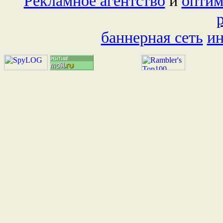
Рекламное агентство
и
оптим
баннерная сеть
и