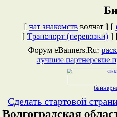
Би
[
чат знакомств
волчат
] [
[
Транспорт (перевозки)
]
Форум eBanners.Ru:
раск
лучшие партнерские 
баннерна
Сделать стартовой стран
Волгоградская област